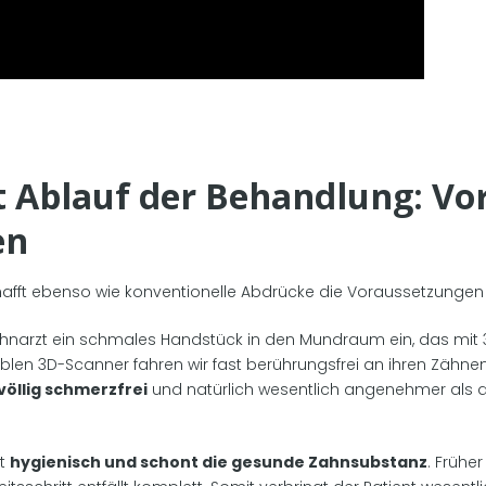
tt Ablauf der Behandlung: Vo
en
chafft ebenso wie konventionelle Abdrücke die Voraussetzunge
 Zahnarzt ein schmales Handstück in den Mundraum ein, das m
iblen 3D-Scanner fahren wir fast berührungsfrei an ihren Zähne
 völlig schmerzfrei
und natürlich wesentlich angenehmer als de
st
hygienisch und schont die gesunde Zahnsubstanz
. Frühe