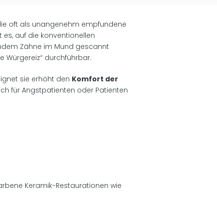
er die oft als unangenehm empfundene
 es, auf die konventionellen
n indem Zähne im Mund gescannt
e Würgereiz“ durchführbar.
eignet sie erhöht den
Komfort der
ch für Angstpatienten oder Patienten
arbene Keramik-Restaurationen wie