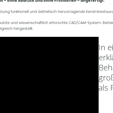
in – ohne Abdruck und ohne Provisorien – angefertigt.
itzung funktionell und ästhetisch hervorragende Keramirestaur
utzte und wissenschaftlich erforschte CAD/CAM-System. Bisher 
lgreich hergestellt.
In 
erkl
Beh
groß
als 